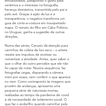
emulsionados, justapondo o gosto pela
cerâmica e o interesse na fotografia,
herança doméstica, transmitida pelo pai e
pelo avô. Graças à ação da luz e à
transparência, o negativo transforma um
guia de corte-e-costura em insuspeitado
mapa. O retrato do filho em Cabo Polônio,
no Uruguai, ganha a sugestão de outras
direções.
Numa das séries, Carusto dá atenção para
carrinhos de coleta de lixo seco – o artista
resiste aos impulsos de exotizar ou
romantizar a atividade. Antes, quer saber o
que o olhar do outro percebe que ele não
foi capaz de notar. Noutra sequência, faz
fotografias cegas, disparando a câmera
meio por acaso, sem conferir o que aparece
no visor. Como contraponto às imagens que
provêm de andanças, apresenta uma
pequena série de naturezas-mortas,
realizadas ao tempo da pandemia de covid
e da necessidade de isolamento social. O
que faz o andarilho quando caminhar pela