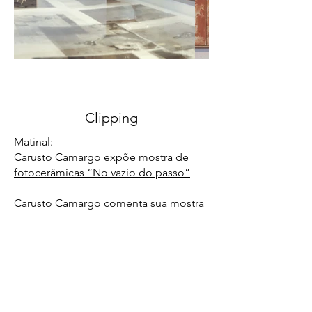
Clipping
Matinal:
Carusto Camargo expõe mostra de
fotocerâmicas “No vazio do passo”
Carusto Camargo comenta sua mostra
“No Vazio do Passo” no Centro
Cultural da UFRGS
Jornal do Comércio:
Carusto Camargo fala sobre
identidade e pertencimento em nova
mostra de fotocerâmica